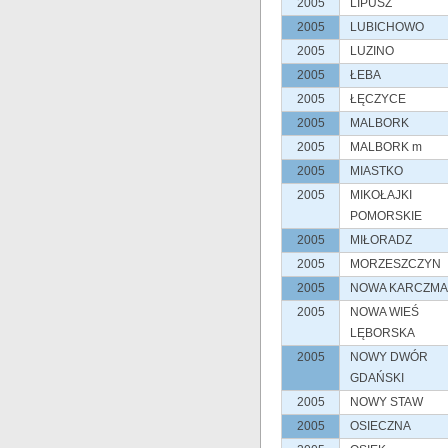
2005
LIPUSZ
2005
LUBICHOWO
2005
LUZINO
2005
ŁEBA
2005
ŁĘCZYCE
2005
MALBORK
2005
MALBORK m
2005
MIASTKO
2005
MIKOŁAJKI
POMORSKIE
2005
MIŁORADZ
2005
MORZESZCZYN
2005
NOWA KARCZMA
2005
NOWA WIEŚ
LĘBORSKA
2005
NOWY DWÓR
GDAŃSKI
2005
NOWY STAW
2005
OSIECZNA