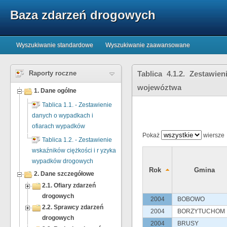
Baza zdarzeń drogowych
Wyszukiwanie standardowe
Wyszukiwanie zaawansowane
Raporty roczne
Tablica 4.1.2. Zestaw
wojewóztwa
1. Dane ogólne
Tablica 1.1. - Zestawienie
danych o wypadkach i
ofiarach wypadków
Pokaż
wiersze
Tablica 1.2. - Zestawienie
wskaźników ciężkości i r yzyka
wypadków drogowych
Rok
Gmina
2. Dane szczegółowe
2.1. Ofiary zdarzeń
drogowych
2004
BOBOWO
2.2. Sprawcy zdarzeń
2004
BORZYTUCHOM
drogowych
2004
BRUSY