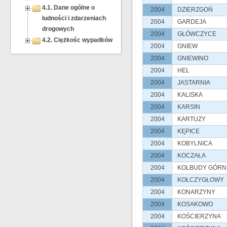
4.1. Dane ogólne o
2004
DZIERZGOŃ
ludności i zdarzeniach
2004
GARDEJA
drogowych
2004
GŁÓWCZYCE
4.2. Ciężkośc wypadków
2004
GNIEW
2004
GNIEWINO
2004
HEL
2004
JASTARNIA
2004
KALISKA
2004
KARSIN
2004
KARTUZY
2004
KĘPICE
2004
KOBYLNICA
2004
KOCZAŁA
2004
KOLBUDY GÓRN
2004
KOŁCZYGŁOWY
2004
KONARZYNY
2004
KOSAKOWO
2004
KOŚCIERZYNA