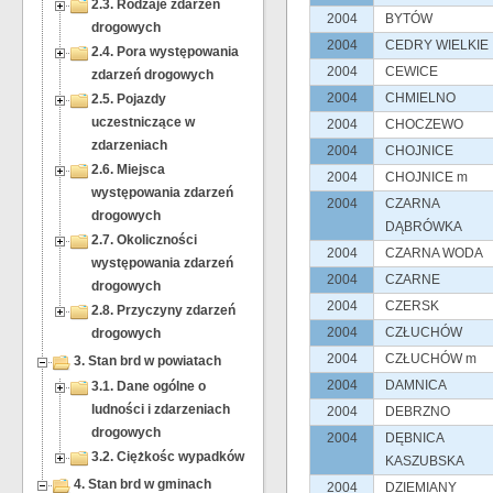
2.3. Rodzaje zdarzeń
2004
BYTÓW
drogowych
2004
CEDRY WIELKIE
2.4. Pora występowania
2004
CEWICE
zdarzeń drogowych
2004
CHMIELNO
2.5. Pojazdy
uczestniczące w
2004
CHOCZEWO
zdarzeniach
2004
CHOJNICE
2.6. Miejsca
2004
CHOJNICE m
występowania zdarzeń
2004
CZARNA
drogowych
DĄBRÓWKA
2.7. Okoliczności
2004
CZARNA WODA
występowania zdarzeń
2004
CZARNE
drogowych
2004
CZERSK
2.8. Przyczyny zdarzeń
2004
CZŁUCHÓW
drogowych
2004
CZŁUCHÓW m
3. Stan brd w powiatach
2004
DAMNICA
3.1. Dane ogólne o
ludności i zdarzeniach
2004
DEBRZNO
drogowych
2004
DĘBNICA
3.2. Ciężkośc wypadków
KASZUBSKA
4. Stan brd w gminach
2004
DZIEMIANY